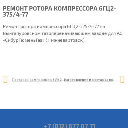
РЕМОНТ РОТОРА КОМПРЕССОРА 6ГЦ2-
375/4-77
Ремонт ротора компрессора 6ГЦ2-375/4-77 на
Вынгапуровском газоперекачивающем заводе для АО
«СибурТюменьГаз» (Нижневартовск).
Поставка компрессора 5VR 200/490
Изготовление и поставка ротора компрессора природного газа Н95-45-1
+7 (812) 677 07 71