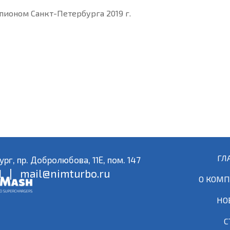
пионом Санкт-Петербурга 2019 г.
ГЛ
ург, пр. Добролюбова, 11Е, пом. 147
71
| mail@nimturbo.ru
О КОМ
НО
С