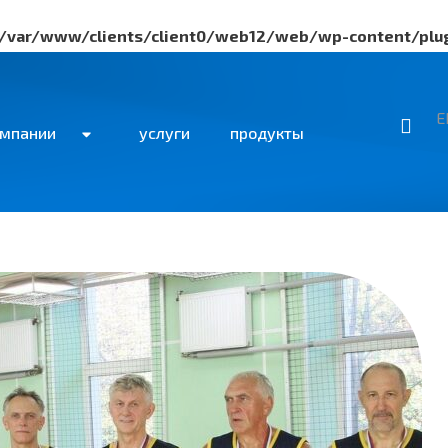
/var/www/clients/client0/web12/web/wp-content/plug
/var/www/clients/client0/web12/web/wp-content/plug
E
/var/www/clients/client0/web12/web/wp-content/plug
мпании
услуги
продукты
/var/www/clients/client0/web12/web/wp-content/plug